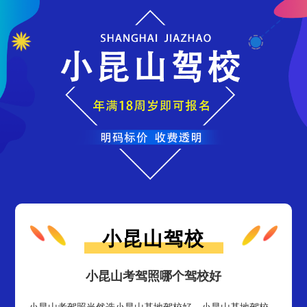
小昆山驾校
小昆山考驾照哪个驾校好