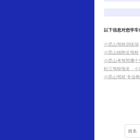
以下信息对您学车
小昆山驾校训练场
小昆山镇附近驾校
小昆山考驾照哪个
松江驾校报名，小
小昆山驾校:专业教