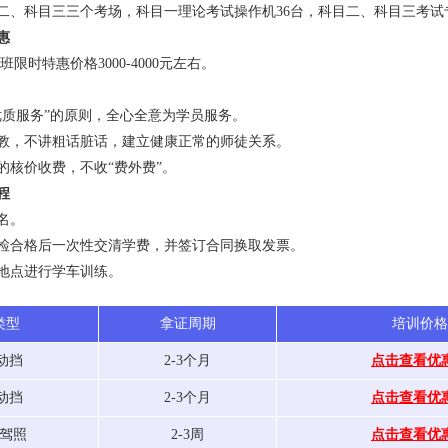
二、科目三三个考场，科目一理论考试操作机36台，科目二、科目三考试
惠
班限时特惠价格3000-4000元左右。
优质服务”的原则，全心全意为学员服务。
教，不讲粗话脏话，建立健康正常的师徒关系。
的核价收费，不收“费外费”。
程
名。
检合格后一次性交清学费，并签订合同换取发票。
地点进行学车训练。
类型
拿证周期
培训价格
手动挡
2-3个月
点击查看优
自动挡
2-3个月
点击查看优
驾照
2-3周
点击查看优