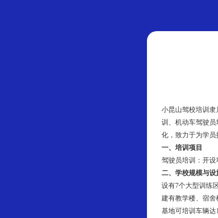
小昆山驾校培训隶
训、机动车驾驶员
化，致力于为学员
一、培训项目
驾驶员培训：开设
二、学校规模与设
设有7个大型训练
建有教学楼、宿舍
基地可培训车辆达1