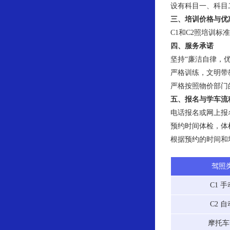
设有科目一、科目
三、培训价格与优
C1和C2照培训标准
四、服务承诺
坚持“廉洁自律，
严格训练，文明带
严格按照物价部门
五、报名与学车流
电话报名或网上报
预约时间体检，体
根据预约的时间和
驾照
C1 
C2 
摩托车