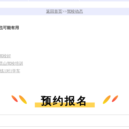
返回首页
>>
驾校动态
也可能有用
驾校好
昆山驾校培训
练1对1学车
预约报名